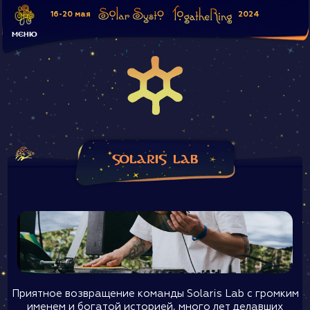
16-20 мая
2024
ПИТЬЕВАЯ ВОДА
ПЕСОЧНАЯ
МЕНЮ
ПРОЖИВАНИЕ
ДРЕМОТНАЯ
SOLARIS LAB
Solaris Lab
Приятное возвращение команды Solaris Lab с громким
именем и богатой историей, много лет делавших