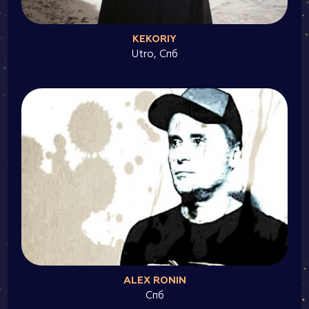
KEKORIY
Utro, Спб
ALEX RONIN
Спб