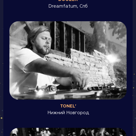
Dreamfatum, Cпб
TONEL’
Нижний Новгород