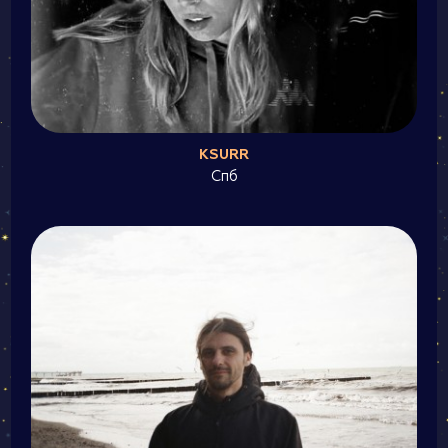
KSURR
Спб