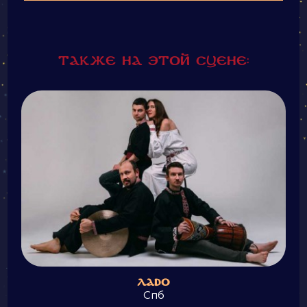
Также на этой сцене:
ЛADO
Спб