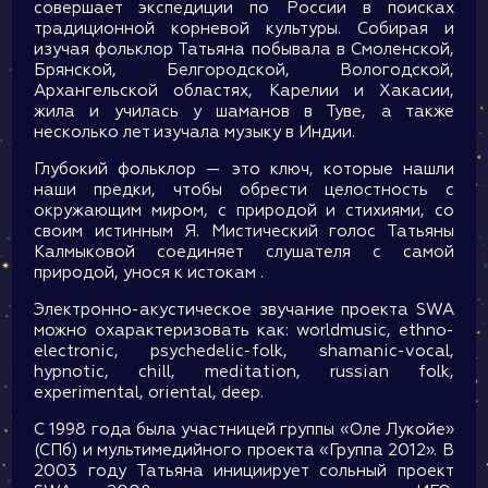
совершает экспедиции по России в поисках
традиционной корневой культуры. Собирая и
изучая фольклор Татьяна побывала в Смоленской,
Брянской, Белгородской, Вологодской,
Архангельской областях, Карелии и Хакасии,
жила и училась у шаманов в Туве, а также
несколько лет изучала музыку в Индии.
Глубокий фольклор — это ключ, которые нашли
наши предки, чтобы обрести целостность с
окружающим миром, с природой и стихиями, со
своим истинным Я. Мистический голос Татьяны
Калмыковой соединяет слушателя с самой
природой, унося к истокам .
Электронно-акустическое звучание проекта SWA
можно охарактеризовать как: worldmusic, ethno-
electronic, psychedelic-folk, shamanic-vocal,
hypnotic, chill, meditation, russian folk,
experimental, oriental, deep.
С 1998 года была участницей группы «Оле Лукойе»
(СПб) и мультимедийного проекта «Группа 2012». В
2003 году Татьяна инициирует сольный проект